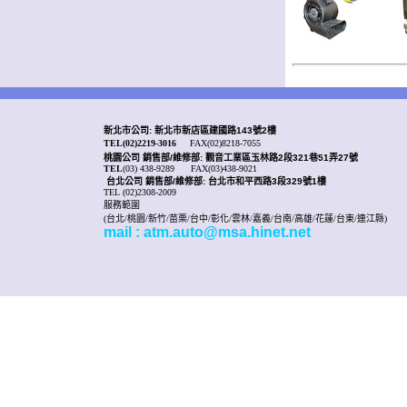
新北市公司: 新北市新店區建國路143號2樓
TEL(02)2219-3016
FAX(02)8218-7055
桃園公司
銷售部/
維修部: 觀音工業區玉林路2段321巷51弄27號
TEL
(03) 438-9289
FAX(03)438-9021
台北公司 銷售部/
維修部: 台北市和平西路3段329號1樓
TEL (02)2308-2009
服務範圍
(台北/桃園/新竹/苗栗/台中/彰化/雲林/嘉義/台南/高雄/花蓮/台東/連江縣)
mail : atm.auto@msa.hinet.net