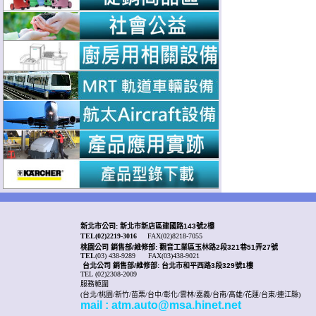
新北市公司: 新北市新店區建國路143號2樓
TEL(02)2219-3016
FAX(02)8218-7055
桃園公司
銷售部/
維修部: 觀音工業區玉林路2段321巷51弄27號
TEL
(03) 438-9289
FAX(03)438-9021
台北公司 銷售部/
維修部: 台北市和平西路3段329號1樓
TEL (02)2308-2009
服務範圍
(台北/桃園/新竹/苗栗/台中/彰化/雲林/嘉義/台南/高雄/花蓮/台東/連江縣)
mail : atm.auto@msa.hinet.net