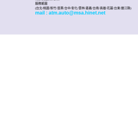
服務範圍
(台北/桃園/新竹/苗栗/台中/彰化/雲林/嘉義/台南/高雄/花蓮/台東/連江縣)
mail : atm.auto@msa.hinet.net