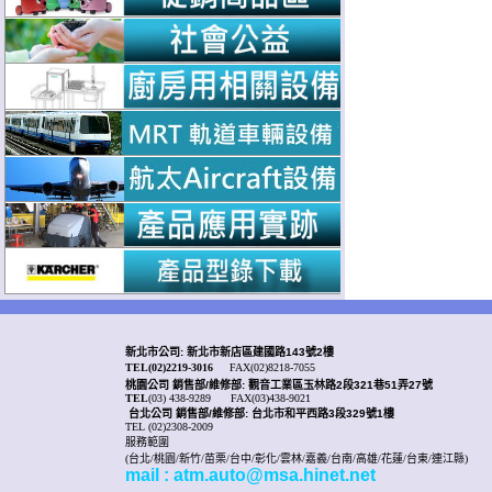
新北市公司: 新北市新店區建國路143號2樓
TEL(02)2219-3016
FAX(02)8218-7055
桃園公司
銷售部/
維修部: 觀音工業區玉林路2段321巷51弄27號
TEL
(03) 438-9289
FAX(03)438-9021
台北公司 銷售部/
維修部: 台北市和平西路3段329號1樓
TEL (02)2308-2009
服務範圍
(台北/桃園/新竹/苗栗/台中/彰化/雲林/嘉義/台南/高雄/花蓮/台東/連江縣)
mail : atm.auto@msa.hinet.net