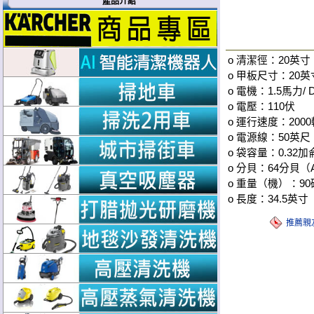
產品介紹
o 清潔徑：20英寸
o 甲板尺寸：20英
o 電機：1.5馬力/
o 電壓：110伏
o 運行速度：2000
o 電源線：50英尺
o 袋容量：0.32加
o 分貝：64分貝（
o 重量（機）：90
o 長度：34.5英寸
推薦親