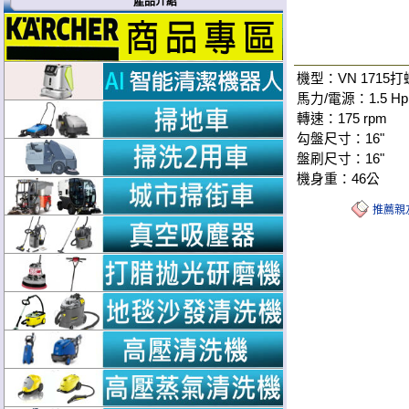
產品介紹
機型：VN 1715
馬力/電源：1.5 Hp /
轉速：175 rpm
勾盤尺寸：16"
盤刷尺寸：16"
機身重：46公
推薦親