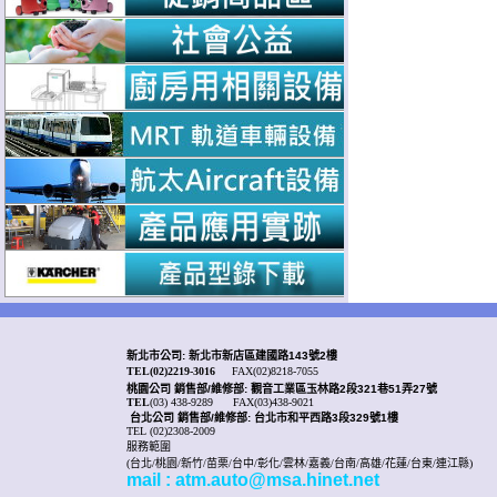
新北市公司: 新北市新店區建國路143號2樓
TEL(02)2219-3016
FAX(02)8218-7055
桃園公司
銷售部/
維修部: 觀音工業區玉林路2段321巷51弄27號
TEL
(03) 438-9289
FAX(03)438-9021
台北公司 銷售部/
維修部: 台北市和平西路3段329號1樓
TEL (02)2308-2009
服務範圍
(台北/桃園/新竹/苗栗/台中/彰化/雲林/嘉義/台南/高雄/花蓮/台東/連江縣)
mail : atm.auto@msa.hinet.net