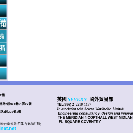
2樓
英國
SEVERN
國外貿易部
路2段321巷51弄27號
TEL(
886) 2
2219-1137
In asociation with Severn Worldwide
Limited:
路3段329號1樓
Engineering consultancy, design and innovat
THE MERIDIAN 4 COPTHALL WEST
MIDLAN
FL
SQUARE COVENTRY
嘉義/台南/高雄/花蓮/台東/連江縣)
net.net