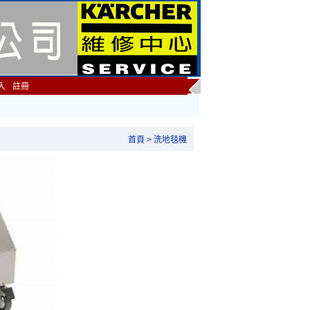
入
註冊
首頁
>
洗地毯機