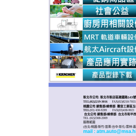
新北市公司: 新北市新店區建國路143號
TEL(02)2219-3016
FAX(02)8218-7055
桃園公司
銷售部/
維修部: 觀音工業區玉林
TEL
(03) 438-9289
FAX(03)438-9021
台北公司 銷售部/
維修部: 台北市和平西
TEL (02)2308-2009
服務範圍
(台北/桃園/新竹/苗栗/台中/彰化/雲林/
mail : atm.auto@msa.hi