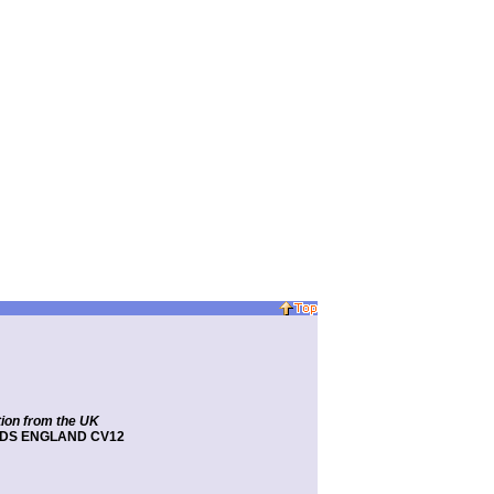
ion from the
UK
DS ENGLAND
CV12