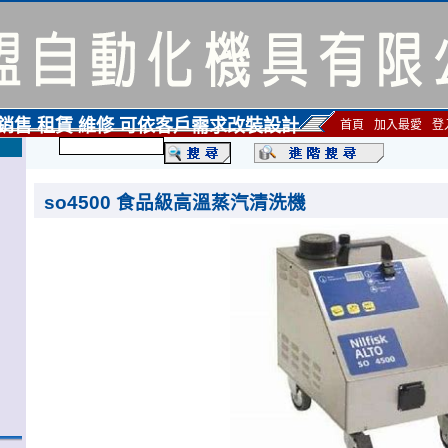
 銷售 租賃 維修 可依客戶需求改裝設計
首頁
加入最愛
登
so4500 食品級高溫蒸汽清洗機