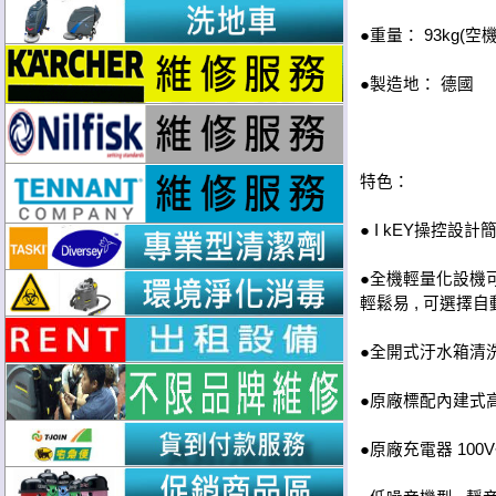
●重量： 93kg(空機)
●製造地： 德國
特色：
● I kEY操控
●全機輕量化設機可增
輕鬆易 , 可選擇自
●全開式汙水箱清
●原廠標配內建式高
●原廠充電器 100