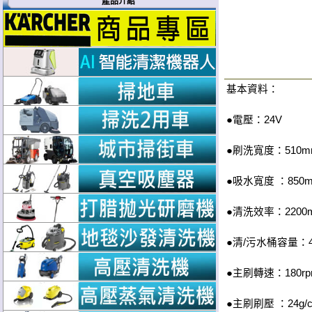
產品介紹
基本資料：
●電壓：24V
●刷洗寬度：510m
●吸水寬度 ：850
●清洗效率：2200m
●清/污水桶容量：40
●主刷轉速：180rp
●主刷刷壓 ：24g/