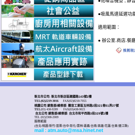
●低噪音機型 , 
●吸風馬達延遲功能
適用範圍：
● 辦公室.商店.餐
推薦親
新北市公司: 新北市新店區建國路143號2樓
TEL(02)2219-3016
FAX(02)8218-7055
桃園公司
銷售部/
維修部: 觀音工業區玉林路2段321巷51弄27號
TEL
(03) 438-9289
FAX(03)438-9021
台北公司 銷售部/
維修部: 台北市和平西路3段329號1樓
TEL (02)2308-2009
服務範圍
(台北/桃園/新竹/苗栗/台中/彰化/雲林/嘉義/台南/高雄/花蓮/台東/連江縣)
mail : atm.auto@msa.hinet.net